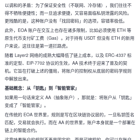
以调和的矛盾：为了保证安全性（不联网、冷存储），我们往往不
得不牺牲便捷性；而一旦追求便捷，又容易面临私钥泄露的风险。
更残酷的是，这种账户没有「找回密码」的选项，容错率极低。
此外，EOA 账户在交互上也存在诸多限制，比如必须使用 ETH 等
原生代币支付矿工费（Gas）。对于持有 USDT 但没有 ETH 的新用
户来说，这往往是第一道拦路虎。
随着 Layer2 网络的成熟大幅降低了链上成本，以及 ERC-4337 标
准的定型、EIP-7702 协议的生效，AA 技术终于迎来了普及的契
机。它旨在打破上述的僵局，将账户的控制权从底层的密码学规则
中解放出来。
基础概念：从「钥匙」到「智能管家」
如果用一句话来定义 AA（抽象账户），那就是：将账户从「钥匙」
变成了「智能管家」。
在传统的 EOA 世界里，规则是写在区块链协议层的，一旦私钥签名
匹配，交易就会执行。而在 AA 的世界里，账户本身就是一个部署在
链上的智能合约。
这意味着账户的规则不再是固定的，而是可编程的。你可以在账户