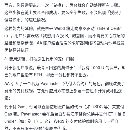
而言，你只需要点击一次「兑换」，后台就会自动处理所有步骤。
这些步骤在链上要么全部成功，要么全部失败，不会出现「授权了
但没换币」的尴尬情况。
这种能力的延伸，就是未来 Web3 将走向意图驱动（Intent-Centri
c）。用户只需表达「我想用 A 换 B」的意图，而不需要关心底层的
路径和复杂步骤，AA 账户结合后端的求解器网络将自动为你寻找最
优路径并执行。
3. 费用逻辑：打破原生代币的支付门槛
对于新用户来说，最令人困惑的莫过于：「我有 1000 U 的资产，却
因为账户里没有 ETH，导致一分钱都转不出去。」
AA 引入了一个名为 Paymaster（代付人合约）的角色，彻底改变了
费用的支付逻辑。它允许应用方在链上部署一套汇率计算或补贴逻
辑：
代币付 Gas：你可以直接使用账户里的代币（如 USDC 等）来支付
Gas 费。Paymaster 会在后台自动按汇率替你兑换并支付 ETH 给 B
undler（如：矿工）。这让 Web3 的支付体验像刷信用卡一样自
然，不再局限于必须持有原生代币。