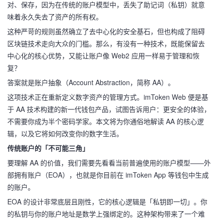
对、保存，因为在传统的账户模型中，丢失了助记词（私钥）就意
味着永久失去了资产的所有权。
这种严苛的规则虽然确立了去中心化的安全基石，但也构成了阻碍
区块链技术走向大众的门槛。那么，有没有一种技术，既能保留去
中心化的核心优势，又能让账户像 Web2 应用一样易于管理和恢
复？
答案就是账户抽象（Account Abstraction，简称 AA）。
这项技术正在重新定义数字资产的管理方式。imToken Web 便是基
于 AA 技术构建的新一代钱包产品，试图告诉用户：更安全的体验，
不需要你成为半个密码学家。本文将为你通俗地解读 AA 的核心逻
辑，以及它将如何改变你的数字生活。
传统账户的「不可能三角」
要理解 AA 的价值，我们需要先看看当前普遍使用的账户模型——外
部拥有账户（EOA），也就是你目前在 imToken App 等钱包中生成
的账户。
EOA 的设计非常底层且刚性，它的核心逻辑是「私钥即一切」。你
的私钥与你的账户地址是数学上强绑定的。这种架构带来了一个难