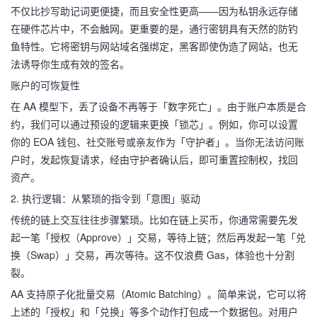
不仅比抄写助记词更便捷，而且安全性更高——因为私钥永远存储
在硬件芯片中，不会触网。更重要的是，通行密钥具有天然的防钓
鱼特性。它将密钥与网站域名强绑定，黑客即使伪造了网站，也无
法诱导你生成有效的签名。
账户的可恢复性
在 AA 模型下，丢了设备不再等于「数字死亡」。由于账户本质是合
约，我们可以通过预设的逻辑来更换「锁芯」。例如，你可以设置
你的 EOA 钱包、社交账号或亲友作为「守护者」。当你无法访问账
户时，发起恢复请求，经由守护者确认后，即可重置控制权，找回
资产。
2. 执行逻辑：从繁琐的指令到「意图」驱动
传统的链上交互往往步骤繁琐。比如在链上买币，你通常需要先发
起一笔「授权（Approve）」交易，等待上链；然后再发起一笔「兑
换（Swap）」交易，再次等待。这不仅浪费 Gas，体验也十分割
裂。
AA 支持原子化批量交易（Atomic Batching）。简单来说，它可以将
上述的「授权」和「兑换」等多个动作打包成一个数据包。对用户