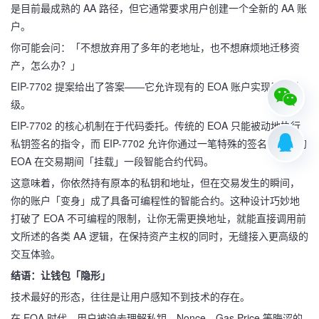
是目前最成熟的 AA 路径，但它通常要求用户创建一个全新的 AA 账
户。
你可能会问：「不想放弃用了多年的老地址，也不想麻烦地迁移资
产，怎么办？」
EIP-7702 提案给出了答案——它允许现有的 EOA 账户实现原地升
级。
EIP-7702 的核心机制在于代码委托。传统的 EOA 只能被动地执行
私钥签名的指令，而 EIP-7702 允许你通过一笔特殊的签名，让你的
EOA 在交易期间「挂载」一段智能合约代码。
这意味着，你依然持有原本的私钥和地址，但在交易发生的瞬间，
你的账户「变身」成了具备可编程性的智能合约。这种设计巧妙地
打破了 EOA 不可编程的限制，让你无需更换地址，就能直接调用前
文所述的各类 AA 逻辑，在保持资产主权的同时，无缝接入更高级的
交互体验。
结语：让钱包「隐形」
技术最好的形态，往往是让用户感知不到技术的存在。
在 EOA 时代，用户被迫去理解私钥、Nonce、Gas Price 等晦涩的