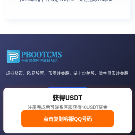
虚拟货币、欧易股票、币圈炒美股、链上炒美股、数字货币炒美股
在线咨询
获得USDT
(周一至六8:00-22:00,周日 法定节假日休息/不定期在线)
注册完成后可联系客服获得10USDT资金
Copyright © 2015-2026 币圈返佣网 本网只提供投资咨询、降低客户交易成
点击复制客服QQ号码
本，不接触客户资金，不参与任何平台经营活动，客户自行选择交易平台！