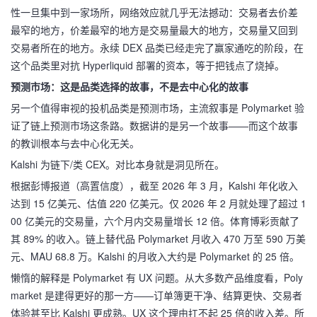
性一旦集中到一家场所，网络效应就几乎无法撼动：交易者去价差
最窄的地方，价差最窄的地方是交易量最大的地方，交易量又回到
交易者所在的地方。永续 DEX 品类已经走完了赢家通吃的阶段，在
这个品类里对抗 Hyperliquid 部署的资本，等于把钱点了烧掉。
预测市场：这是品类选择的故事，不是去中心化的故事
另一个值得审视的投机品类是预测市场，主流叙事是 Polymarket 验
证了链上预测市场这条路。数据讲的是另一个故事——而这个故事
的教训根本与去中心化无关。
Kalshi 为链下/类 CEX。对比本身就是洞见所在。
根据彭博报道（高置信度），截至 2026 年 3 月，Kalshi 年化收入
达到 15 亿美元、估值 220 亿美元。仅 2026 年 2 月就处理了超过 1
00 亿美元的交易量，六个月内交易量增长 12 倍。体育博彩贡献了
其 89% 的收入。链上替代品 Polymarket 月收入 470 万至 590 万美
元、MAU 68.8 万。Kalshi 的月收入大约是 Polymarket 的 25 倍。
懒惰的解释是 Polymarket 有 UX 问题。从大多数产品维度看，Poly
market 是建得更好的那一方——订单簿更干净、结算更快、交易者
体验甚至比 Kalshi 更成熟。UX 这个理由扛不起 25 倍的收入差。所