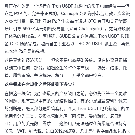
真正存在的是一个运行在 Tron USDT 轨道上的影子电商经济——但
它是 P2P 的、完全非正式的。Coins.ph 处理海外菲劳汇款，资金流
入零售消费。尼日利亚的 P2P 生态每年通过 OTC 台面和美元储蓄
账户引导 590 亿美元加密交易量（来自 Chainalysis），充当残缺银
行体系的替代品。在阿根廷，SUBE 公交充值通过 Tron USDT 和现
金 OTC 通道完成。越南自由职业者以 TRC-20 USDT 领工资，再通
过本地 P2P 网络兑换。
这是真实的经济活动——但它不是电商基础设施。没有协议真正捕
获到其中任何一部分。加密原生的整个电商栈——选品、结账、托
管、履约追踪、争议解决、积分——几乎全都是空白。
这些需求在合规化之后还能剩下多少？
在把这一块宣告为加密最大的产品缺口之前，必须先回答一个更难
的问题：现有需求中有多少是结构性的，有多少是监管套利？诚实
的判断是，绝大部分是监管套利。今天 Tron-USDT 电商轨道上的主
流用例分为三类：受资本管制地区（阿根廷、委内瑞拉、尼日利
亚）用户的美元敞口需求——这些用户无法通过传统渠道合法持有
美元；VAT、销售税、进口关税的规避，尤其是在数字商品和礼品卡