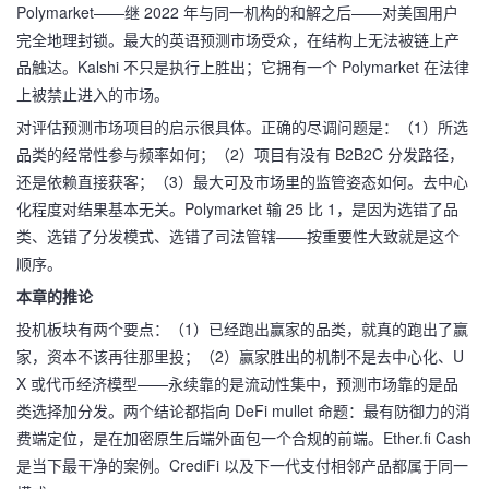
Polymarket——继 2022 年与同一机构的和解之后——对美国用户
完全地理封锁。最大的英语预测市场受众，在结构上无法被链上产
品触达。Kalshi 不只是执行上胜出；它拥有一个 Polymarket 在法律
上被禁止进入的市场。
对评估预测市场项目的启示很具体。正确的尽调问题是：（1）所选
品类的经常性参与频率如何；（2）项目有没有 B2B2C 分发路径，
还是依赖直接获客；（3）最大可及市场里的监管姿态如何。去中心
化程度对结果基本无关。Polymarket 输 25 比 1，是因为选错了品
类、选错了分发模式、选错了司法管辖——按重要性大致就是这个
顺序。
本章的推论
投机板块有两个要点：（1）已经跑出赢家的品类，就真的跑出了赢
家，资本不该再往那里投；（2）赢家胜出的机制不是去中心化、U
X 或代币经济模型——永续靠的是流动性集中，预测市场靠的是品
类选择加分发。两个结论都指向 DeFi mullet 命题：最有防御力的消
费端定位，是在加密原生后端外面包一个合规的前端。Ether.fi Cash
是当下最干净的案例。CrediFi 以及下一代支付相邻产品都属于同一