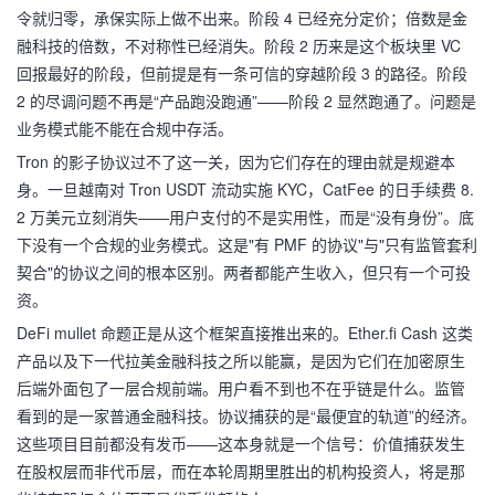
令就归零，承保实际上做不出来。阶段 4 已经充分定价；倍数是金
融科技的倍数，不对称性已经消失。阶段 2 历来是这个板块里 VC
回报最好的阶段，但前提是有一条可信的穿越阶段 3 的路径。阶段
2 的尽调问题不再是“产品跑没跑通”——阶段 2 显然跑通了。问题是
业务模式能不能在合规中存活。
Tron 的影子协议过不了这一关，因为它们存在的理由就是规避本
身。一旦越南对 Tron USDT 流动实施 KYC，CatFee 的日手续费 8.
2 万美元立刻消失——用户支付的不是实用性，而是“没有身份”。底
下没有一个合规的业务模式。这是"有 PMF 的协议"与"只有监管套利
契合"的协议之间的根本区别。两者都能产生收入，但只有一个可投
资。
DeFi mullet 命题正是从这个框架直接推出来的。Ether.fi Cash 这类
产品以及下一代拉美金融科技之所以能赢，是因为它们在加密原生
后端外面包了一层合规前端。用户看不到也不在乎链是什么。监管
看到的是一家普通金融科技。协议捕获的是“最便宜的轨道”的经济。
这些项目目前都没有发币——这本身就是一个信号：价值捕获发生
在股权层而非代币层，而在本轮周期里胜出的机构投资人，将是那