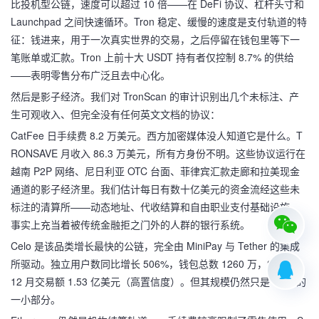
比投机型公链，速度可以超过 10 倍——在 DeFi 协议、杠杆头寸和
Launchpad 之间快速循环。Tron 稳定、缓慢的速度是支付轨道的特
征：钱进来，用于一次真实世界的交易，之后停留在钱包里等下一
笔账单或汇款。Tron 上前十大 USDT 持有者仅控制 8.7% 的供给
——表明零售分布广泛且去中心化。
然后是影子经济。我们对 TronScan 的审计识别出几个未标注、产
生可观收入、但完全没有任何英文文档的协议：
CatFee 日手续费 8.2 万美元。西方加密媒体没人知道它是什么。T
RONSAVE 月收入 86.3 万美元，所有方身份不明。这些协议运行在
越南 P2P 网络、尼日利亚 OTC 台面、菲律宾汇款走廊和拉美现金
通道的影子经济里。我们估计每日有数十亿美元的资金流经这些未
标注的清算所——动态地址、代收结算和自由职业支付基础设施，
事实上充当着被传统金融拒之门外的人群的银行系统。
Celo 是该品类增长最快的公链，完全由 MiniPay 与 Tether 的集成
所驱动。独立用户数同比增长 506%，钱包总数 1260 万，2025 年
12 月交易额 1.53 亿美元（高置信度）。但其规模仍然只是 Tron 的
一小部分。