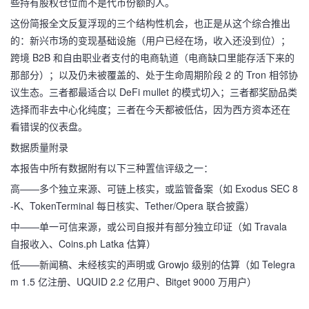
些持有股权仓位而不是代币份额的人。
这份简报全文反复浮现的三个结构性机会，也正是从这个综合推出
的：新兴市场的变现基础设施（用户已经在场，收入还没到位）；
跨境 B2B 和自由职业者支付的电商轨道（电商缺口里能存活下来的
那部分）；以及仍未被覆盖的、处于生命周期阶段 2 的 Tron 相邻协
议生态。三者都最适合以 DeFi mullet 的模式切入；三者都奖励品类
选择而非去中心化纯度；三者在今天都被低估，因为西方资本还在
看错误的仪表盘。
数据质量附录
本报告中所有数据附有以下三种置信评级之一：
高——多个独立来源、可链上核实，或监管备案（如 Exodus SEC 8
-K、TokenTerminal 每日核实、Tether/Opera 联合披露）
中——单一可信来源，或公司自报并有部分独立印证（如 Travala
自报收入、Coins.ph Latka 估算）
低——新闻稿、未经核实的声明或 Growjo 级别的估算（如 Telegra
m 1.5 亿注册、UQUID 2.2 亿用户、Bitget 9000 万用户）