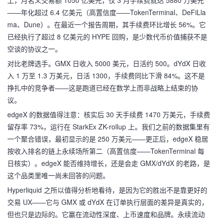
上，月名义交易额 1050 亿美元，仅 3 月手续费就达 5880 万美元
——年化超过 6.4 亿美元（高置信度——TokenTerminal、DeFiLla
ma、Dune）。在最近一个报告周期，其手续费环比增长 56%。它
已经执行了超过 8 亿美元的 HYPE 回购，是少数代币价值捕获不是
空谈的协议之一。
对比老牌选手。GMX 日收入 5000 美元，日活约 500。dYdX 日收
入 1 万至 1.3 万美元，日活 1300，手续费同比下滑 84%。这不是
挣扎中的竞争者——这是跑道已经在数学上而非战略上结束的协
议。
edgeX 的数据值得注意：核实后 30 天手续费 1470 万美元，手续费
留存率 73%，运行在 StarkEx ZK-rollup 上。我们之前的数据集里有
一个聚合错误，最初显示的是 250 万美元——更正后，edgeX 稳居
按收入排名的链上永续场所第二（高置信度——TokenTerminal 每
日核实）。edgeX 能否维持增长，还是会走 GMX/dYdX 的老路，是
这个品类里唯一尚未回答的问题。
Hyperliquid 之所以值得分析地看待，是因为它的胜出不是靠更好的
交易 UX——它与 GMX 或 dYdX 在订单执行层面的差异是真实的，
但也只是边际的。它赢在流动性深度、上币速度和品牌。永续流动