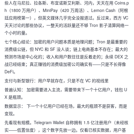
些人在马尼拉、拉各斯、布宜诺斯艾利斯、河内，天天在用 Coins.p
h（1800 万用户）、MiniPay（420 万周活）、Lemon Cash（阿根
廷应用榜第一），但英文媒体几乎完全没报道过。反过来，西方 VC
天天讨论的那些协议，一整天的活跃量还不够 Tron 影子清算网络一
个小时的量。
七个核心结论：加密的用户问题本质是地理问题；Tron 是最重要的
消费级公链，但 NYC 和 SF 没人谈；链上电商基本不存在；最大的
预测市场是中心化的；收入和用户数往往是反着走的；永续 DEX 之
战已经结束；真正赚钱的消费级加密公司确实有——只是不长得像
DeFi。
支付与新型银行：用户早就存在，只是不在 VC 的视线里
普遍认知： 加密需要进入主流，需要带来下一个十亿用户，钱包 U
X 是瓶颈。
数据显示： 下一个十亿用户已经在场，最大的瓶颈不是获客，而是
变现。
先看现有规模。Telegram Wallet 自称拥有 1.5 亿注册用户（未经核
实——低置信度），这个数字先放一边。仅看已核实数据，用户基