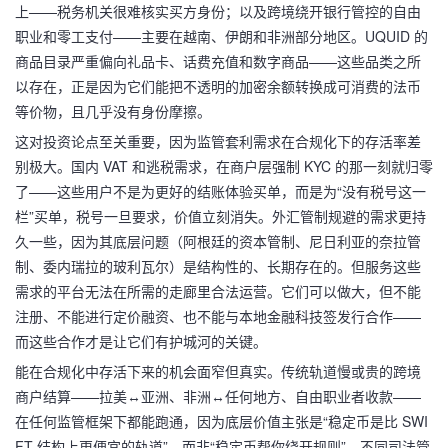
上——税务机关很难核实买方身份；以及跨境绕开银行管控的自由
职业和零工支付——主要在越南、伊朗和非洲部分地区。UQUID 的
商品目录严重偏向礼品卡、话费充值和数字商品——这些品类之所
以存在，正是因为它们能把不透明的加密余额转换成可消费的法币
等价物，且几乎没有身份摩擦。
这对投资论点至关重要，因为监管套利需求在合规化下的存活率差
别极大。国内 VAT 和逃税需求，在商户层强制 KYC 的那一刻就归零
了——这些用户不是为更好的结账体验买单，而是为“没有税号这一
栏”买单，税号一旦要求，价值立刻消失。外汇管制规避的需求更持
久一些，因为其底层问题（阿根廷的资本管制、尼日利亚的奈拉管
制、委内瑞拉的玻利瓦尔）是结构性的、长期存在的。但服务这些
需求的平台无法在所需的走廊里合法运营。它们可以做大，但不能
注册、不能进行定价融资、也不能与本地金融科技签发行合作——
而这些合作才是让它们有护城河的关键。
能在合规化中存活下来的机会面窄但真实。传统轨道慢或贵的跨境
商户结算——拉美↔亚洲、非洲↔任何地方、自由职业者收款——
在任何监管框架下都能跑通，因为底层价值主张是“稳定币是比 SWI
FT 结构上更便宜的轨道”，而非“稳定币帮你绕开规则”。不同司法管