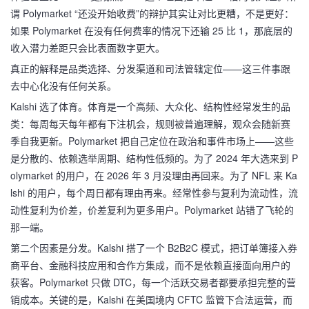
谓 Polymarket “还没开始收费”的辩护其实让对比更糟，不是更好：
如果 Polymarket 在没有任何费率的情况下还输 25 比 1，那底层的
收入潜力差距只会比表面数字更大。
真正的解释是品类选择、分发渠道和司法管辖定位——这三件事跟
去中心化没有任何关系。
Kalshi 选了体育。体育是一个高频、大众化、结构性经常发生的品
类：每周每天每年都有下注机会，规则被普遍理解，观众会随新赛
季自我更新。Polymarket 把自己定位在政治和事件市场上——这些
是分散的、依赖选举周期、结构性低频的。为了 2024 年大选来到 P
olymarket 的用户，在 2026 年 3 月没理由再回来。为了 NFL 来 Ka
lshi 的用户，每个周日都有理由再来。经常性参与复利为流动性，流
动性复利为价差，价差复利为更多用户。Polymarket 站错了飞轮的
那一端。
第二个因素是分发。Kalshi 搭了一个 B2B2C 模式，把订单簿接入券
商平台、金融科技应用和合作方集成，而不是依赖直接面向用户的
获客。Polymarket 只做 DTC，每一个活跃交易者都要承担完整的营
销成本。关键的是，Kalshi 在美国境内 CFTC 监管下合法运营，而