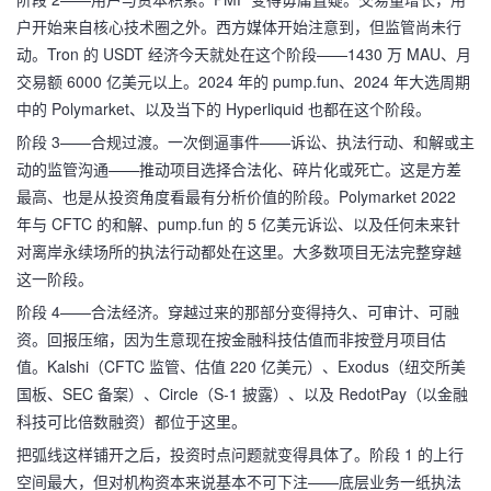
户开始来自核心技术圈之外。西方媒体开始注意到，但监管尚未行
动。Tron 的 USDT 经济今天就处在这个阶段——1430 万 MAU、月
交易额 6000 亿美元以上。2024 年的 pump.fun、2024 年大选周期
中的 Polymarket、以及当下的 Hyperliquid 也都在这个阶段。
阶段 3——合规过渡。一次倒逼事件——诉讼、执法行动、和解或主
动的监管沟通——推动项目选择合法化、碎片化或死亡。这是方差
最高、也是从投资角度看最有分析价值的阶段。Polymarket 2022
年与 CFTC 的和解、pump.fun 的 5 亿美元诉讼、以及任何未来针
对离岸永续场所的执法行动都处在这里。大多数项目无法完整穿越
这一阶段。
阶段 4——合法经济。穿越过来的那部分变得持久、可审计、可融
资。回报压缩，因为生意现在按金融科技估值而非按登月项目估
值。Kalshi（CFTC 监管、估值 220 亿美元）、Exodus（纽交所美
国板、SEC 备案）、Circle（S-1 披露）、以及 RedotPay（以金融
科技可比倍数融资）都位于这里。
把弧线这样铺开之后，投资时点问题就变得具体了。阶段 1 的上行
空间最大，但对机构资本来说基本不可下注——底层业务一纸执法