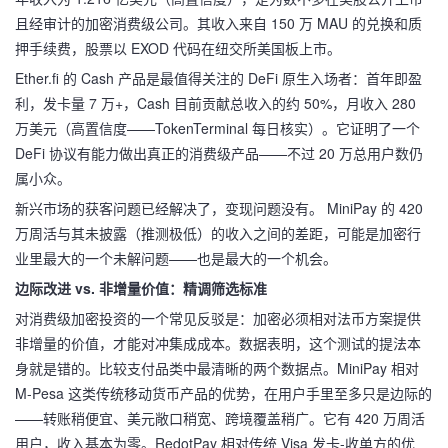
且经审计的加密消费级公司。其收入来自 150 万 MAU 的兑换和质
押手续费，股票以 EXOD 代码在纽交所美国板上市。
Ether.fi 的 Cash 产品是最值得关注的 DeFi 原生入场者：首年即盈
利，发卡量 7 万+，Cash 目前贡献总收入的约 50%，月收入 280
万美元（高置信度——TokenTerminal 每日核实）。它证明了一个
DeFi 协议有能力做出真正的消费级产品——不过 20 万总用户数仍
属小众。
新兴市场的获客问题已经解决了，变现问题没有。 MiniPay 的 420
万周活与其未披露（推测极低）的收入之间的差距，可能是加密行
业里最大的一个未解问题——也是最大的一个机会。
边际改进 vs. 非增量价值：精调筛选标准
对消费级加密投资的一个常见反驳是：加密必须相对法币方案提供
非增量的价值，才能对冲集成成本。数据表明，这个测试的提法本
身就是错的。比较支付品类中最清晰的两个数据点。MiniPay 相对
M-Pesa 这类传统移动货币产品的优势，在用户手里至多只是边际的
——转账稍便宜、美元敞口稍宽、跨境覆盖稍广。它有 420 万周活
用户，收入基本为零。RedotPay 相对传统 Visa 发卡-收单方的优