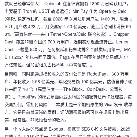
数就已经非常惊人： Coins.ph 在菲律宾拥有 1800 万已确认用户，
主要基于 Tron 的 USDT 轨道运行；MiniPay 作为 Opera 在 Celo 上
的移动稳定币钱包，截至 2026 年 3 月注册用户达 1400 万、周活 U
SDT 用户达 423 万，月交易额 1.53 亿美元，链上活动同比增长 50
6%（高置信度——来自 Tether/Opera/Celo 联合披露）。Chipper
Cash 覆盖非洲 9 国的 700 万用户，近期实现现金流转正。Lemon
Cash 下载量 540 万，在阿根廷和秘鲁均排名金融类应用第一，MA
U 自 2021 年以来翻了四倍。Paga 在尼日利亚年处理交易额达 17
万亿奈拉，但加密相关占比不明（中置信度）。
目前唯一同时跑通规模和收入的支付公司是 RedotPay： 600 万用
户、年化收入 1.58 亿美元、年化交易额 100 亿美元，估值自种子轮
以来翻了 16 倍（高置信度——The Block、CoinDesk、公司披
露）。RedotPay 的模式是面向亚太地区的加密转法币卡处理器，按
交易抽佣，零拒付风险——本质上是一个加密原生的 Visa 发卡-收单
方。它是目前最清晰的案例，证明消费级加密可以在规模上跑出真
实、经常性、非激励驱动的收入。
另一个收入端的亮点是 Exodus，根据其 SEC 8-K 文件披露，2025
年收入为 1.216 亿美元（高置信度），是为数不多在美股公开上市