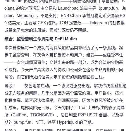
Ethereum 仍然是机构结算轨道——手续费较高限制了零售使用。S
olana 的稳定币活动由交易和 Launchpad 流量主导（pump.fun、Ju
piter、Meteora），不是支付。BNB Chain 承载月稳定币交易额 60
0 亿美元，主要是 CEX 结算。TON 是变数——Telegram 的钱包集
成带来了庞大的注册量，但参与深度仍不明朗。
综合：监管套利生命周期与 DeFi Mullet
本次普查里每一个成功的消费级加密品类都经历了同一条弧线。起
步于监管套利；在灰色地带积累资本和用户；经受——或经受不住
——一次合规倒逼事件；穿越出来的那一部分，成为合法的金融基
础设施。今天产生真实收入的协议和公司处在这条生命周期的不同
阶段，而它们所处的位置决定了投资的风险和回报曲线。
阶段 1——灰色地带启动。一个协议或服务出现，解决传统金融拒绝
或无力服务的问题，几乎总是因为某个监管约束。用户群小、技术
化程度高、能容忍法律模糊。利润率极高，因为监管风险被定价在
抽成里。尾部风险无上限。今天的例子：Tron 上未标注的影子清算
所（CatFee、TRONSAVE）、尼日利亚 P2P USDT 台面、以及早
期的 pump.fun、NFT，甚至 Hyperliquid 的早期。
阶段 2——用户与资本积累。PMF 变得毋庸置疑。交易量增长，用