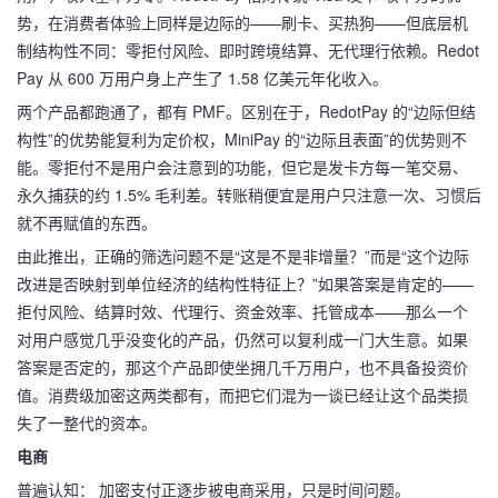
势，在消费者体验上同样是边际的——刷卡、买热狗——但底层机
制结构性不同：零拒付风险、即时跨境结算、无代理行依赖。Redot
Pay 从 600 万用户身上产生了 1.58 亿美元年化收入。
两个产品都跑通了，都有 PMF。区别在于，RedotPay 的“边际但结
构性”的优势能复利为定价权，MiniPay 的“边际且表面”的优势则不
能。零拒付不是用户会注意到的功能，但它是发卡方每一笔交易、
永久捕获的约 1.5% 毛利差。转账稍便宜是用户只注意一次、习惯后
就不再赋值的东西。
由此推出，正确的筛选问题不是“这是不是非增量？”而是“这个边际
改进是否映射到单位经济的结构性特征上？”如果答案是肯定的——
拒付风险、结算时效、代理行、资金效率、托管成本——那么一个
对用户感觉几乎没变化的产品，仍然可以复利成一门大生意。如果
答案是否定的，那这个产品即使坐拥几千万用户，也不具备投资价
值。消费级加密这两类都有，而把它们混为一谈已经让这个品类损
失了一整代的资本。
电商
普遍认知： 加密支付正逐步被电商采用，只是时间问题。