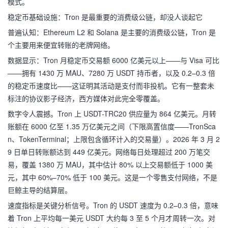
模式。
稳定币基础设施：Tron 是最重要的消费级公链，却没人谈起它
普遍认知：Ethereum L2 和 Solana 是主要的消费级公链，Tron 是
个主要用来便宜转账的老牌网络。
数据显示：Tron 月稳定币交易额 6000 亿美元以上——与 Visa 可比
——拥有 1430 万 MAU、7280 万 USDT 持币者，以及 0.2–0.3 倍
的稳定币速度比——这证明其活动是支付而非投机。它有一整套未
标注的协议影子经济，西方媒体对此完全零覆盖。
数字令人震撼。Tron 上 USDT-TRC20 供应量为 864 亿美元。月转
账额在 6000 亿至 1.35 万亿美元之间（下限高置信度——TronSca
n、TokenTerminal；上限包含循环计入的交易量）。2026 年 3 月 2
9 日单日转账额达到 449 亿美元。网络每日处理超过 200 万笔交
易，覆盖 1380 万 MAU，其中估计 80% 以上交易额低于 1000 美
元，其中 60%–70% 低于 100 美元。这是一个零售支付网络，不是
巨鲸主导的结算层。
速度指标是关键分析信号。Tron 的 USDT 速度为 0.2–0.3 倍，意味
着 Tron 上平均每一美元 USDT 大约每 3 至 5 个月才周转一次。对