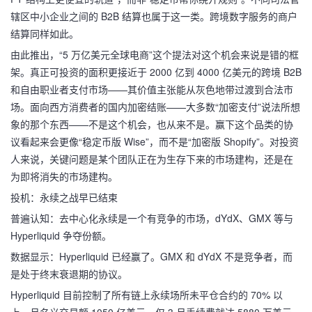
辖区中小企业之间的 B2B 结算也属于这一类。跨境数字服务的商户
结算同样如此。
由此推出，“5 万亿美元全球电商”这个提法对这个机会来说是错的框
架。真正可投资的面积更接近于 2000 亿到 4000 亿美元的跨境 B2B
和自由职业者支付市场——其价值主张能从灰色地带过渡到合法市
场。面向西方消费者的国内加密结账——大多数“加密支付”说法所想
象的那个东西——不是这个机会，也从来不是。赢下这个品类的协
议看起来会更像“稳定币版 Wise”，而不是“加密版 Shopify”。对投资
人来说，关键问题是某个团队正在为生存下来的市场建构，还是在
为即将消失的市场建构。
投机：永续之战早已结束
普遍认知：去中心化永续是一个有竞争的市场，dYdX、GMX 等与
Hyperliquid 争夺份额。
数据显示：Hyperliquid 已经赢了。GMX 和 dYdX 不是竞争者，而
是处于终末衰退期的协议。
Hyperliquid 目前控制了所有链上永续场所未平仓合约的 70% 以