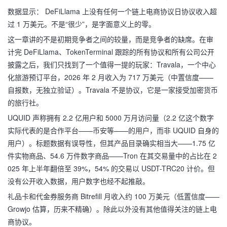
数据显示： DeFiLlama 上没有任何一个链上电商协议日协议收入超
过 1 万美元。不是“很少”，是字面意义上的零。
这一章讲的不是初期竞争者之间的较量，而是竞争者的缺席。在审
计完 DeFiLlama、TokenTerminal 跟踪的所有协议和所有公司公开
披露之后，我们只找到了一个值得一提的玩家：Travala，一个中心
化旅游预订平台，2026 年 2 月收入为 717 万美元（中置信度——
自报数，无独立验证）。Travala 不是协议，它是一家接受加密货币
的旅行社。
UQUID 声称拥有 2.2 亿用户和 5000 万月访问量（2.2 亿这个数字
实际代表的是合作平台——币安等——的用户，而非 UQUID 自身的
用户）。标题数据有误导性，但其产品目录确实相当大——1.75 亿
件实物商品、54.6 万件数字商品——Tron 在其交易量中的占比在 2
025 年上半年翻倍至 39%，54% 的交易以 USDT-TRC20 计价。但
没有公开收入数据，用户数字也经不起推敲。
礼品卡和代金券服务商 Bitrefill 月收入约 100 万美元（低置信度——
Growjo 估算，历来不精确）。除此以外没有其他值得关注的链上电
商协议。