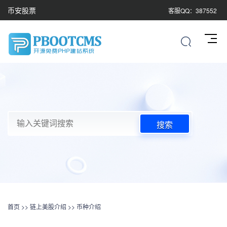
币安股票
客服QQ：387552
搜索
首页
>>
链上美股介绍
>>
币种介绍